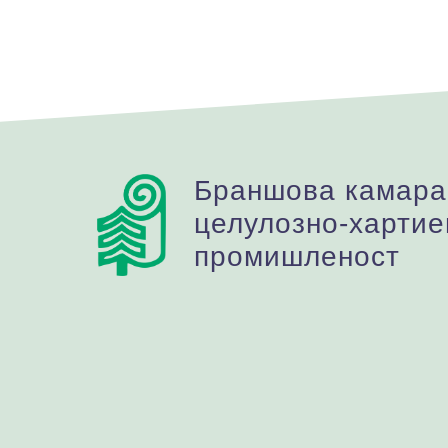
Браншова камара
целулозно-хартие
промишленост