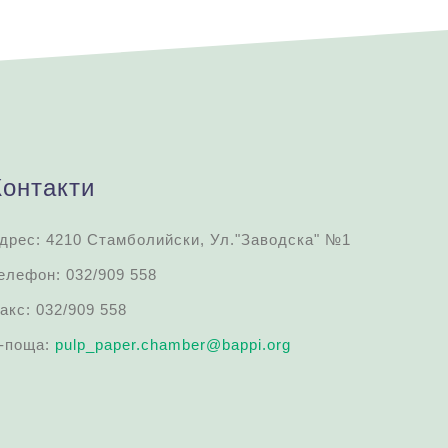
Контакти
дрес: 4210 Стамболийски, Ул."Заводска" №1
елефон: 032/909 558
акс: 032/909 558
-поща:
pulp_paper.chamber@bappi.org