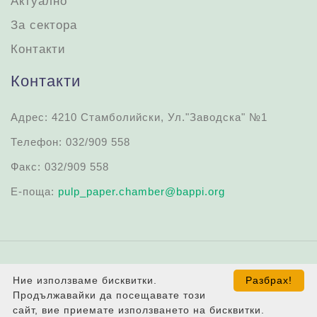
Актуално
За сектора
Контакти
Контакти
Адрес: 4210 Стамболийски, Ул."Заводска" №1
Телефон: 032/909 558
Факс: 032/909 558
Е-поща:
pulp_paper.chamber@bappi.org
Общи условия за ползване
Oбработване на
Ние използваме бисквитки.
Разбрах!
лични данни
Продължавайки да посещавате този
сайт, вие приемате използването на бисквитки.
© 2021 Браншова камара на целулозно-