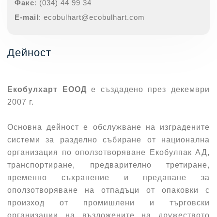
Факс
: (034) 44 99 34
E-mail
: ecobulhart@ecobulhart.com
Дейност
Екобулхарт ЕООД
е създадено през декември
2007 г.
Основна дейност е обслужване на изградените
системи за разделно събиране от национална
организация по оползотворяване Екобулпак АД,
транспортиране, предварително третиране,
временно съхранение и предаване за
оползотворяване на отпадъци от опаковки с
произход от промишлени и търговски
организации на възложените на дружеството