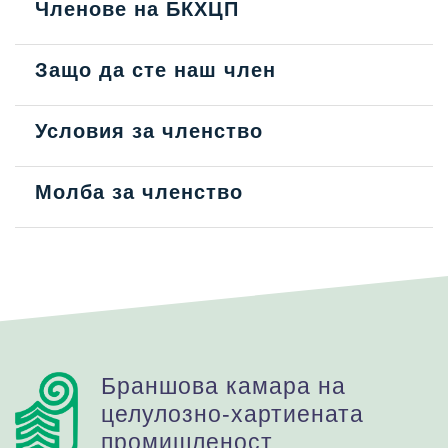
Членове на БКХЦП
Защо да сте наш член
Условия за членство
Молба за членство
Браншова камара на
целулозно-хартиената
промишленост